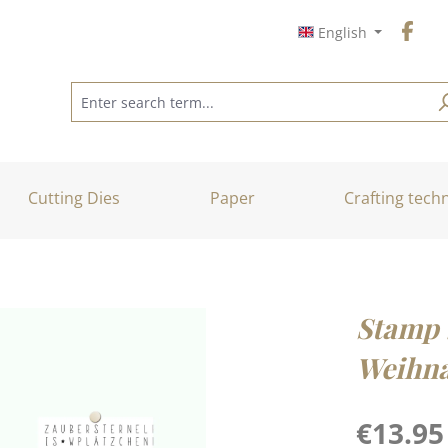
English
Cutting Dies
Paper
Crafting tech
Stamp 
Weihna
Regular price
€13.95