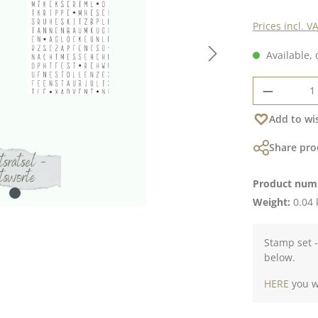
Prices incl. V
Available, 
Product 
Add to wis
Share pro
Product num
Weight:
0.04 
Stamp set 
below.
HERE
you wi