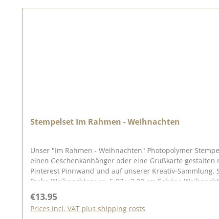
Stempelset Im Rahmen - Weihnachten
Unser "Im Rahmen - Weihnachten" Photopolymer Stempelse
einen Geschenkanhänger oder eine Grußkarte gestalten möchtet, dieses Set bietet euch viel
Pinterest Pinnwand und auf unserer Kreativ-Sammlung. Schaut doch mal vorbei und lasst euch in
Frohe Weihnachten: ca. 5,07 x 2,09 cm Schöne Weihnachten
Weihnachtszeit: ca. 5,43 x 2,80 cm fröhliche Weihnachten: ca. 6,79 x 3,2
Regular price:
€13.95
können benötigt Ihr Acrylblöcke, die nicht mit in diese
Prices incl. VAT plus shipping costs
erzielen, betupft den Stempel mit der Stempelfarbe und d