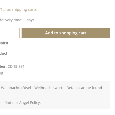
AT plus shipping costs
delivery time: 5 days
Quantity: Enter the desired amount or u
Add to shopping cart
hlist
duct
ber:
CD-St-891
kg
- Weihnachtsrätsel - Weihnachtsworte. Details can be found
ll find our Angel Policy.