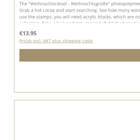
The "Weihnachtsrätsel - Weihnachtsgrüße" photopolymer 
Grab a hot cocoa and start searching. See how many words
use the stamps, you will need acrylic blocks, which are n
collection. Take a look and get inspired. Published on: Au
Regular price:
€13.95
Prices incl. VAT plus shipping costs