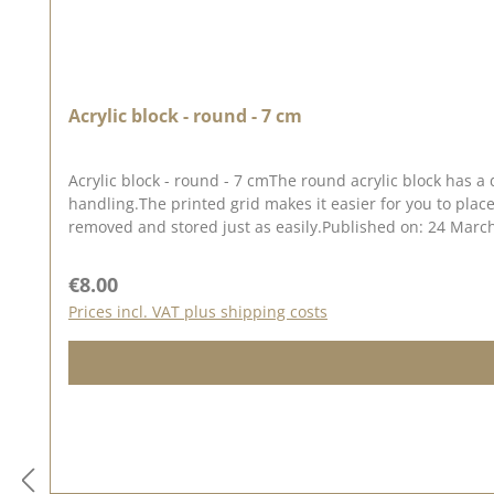
Acrylic block - round - 7 cm
Acrylic block - round - 7 cmThe round acrylic block has a
handling.The printed grid makes it easier for you to plac
removed and stored just as easily.Published on: 24 Marc
Regular price:
€8.00
Prices incl. VAT plus shipping costs