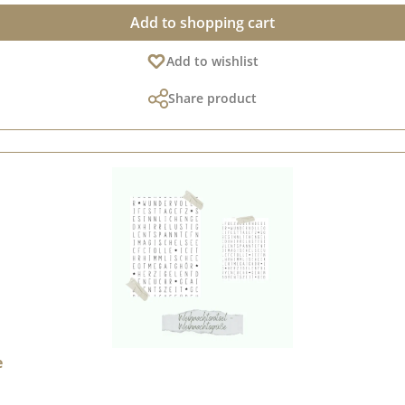
h mit etwas sanfter Seifenlauge reinigen. Damit erhalten sie ihre Klebekraft
Add to shopping cart
Rahmen - Weihnachten" haben wir noch viele weitere weihnachtliche Sets i
Add to wishlist
Share product
e