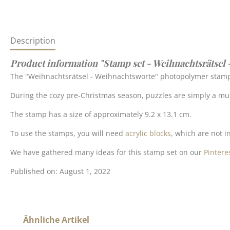
Description
Product information "Stamp set - Weihnachtsrätsel
The "Weihnachtsrätsel - Weihnachtsworte" photopolymer stamp s
During the cozy pre-Christmas season, puzzles are simply a mus
The stamp has a size of approximately 9.2 x 13.1 cm.
To use the stamps, you will need
acrylic blocks
, which are not in
We have gathered many ideas for this stamp set on our
Pintere
Published on: August 1, 2022
Skip product gallery
Ähnliche Artikel