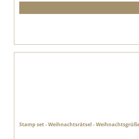
oder Fingerabdrücke irgendwann nachlassen, könnt ihr diese einfac
Stamp set - Weihnachtsrätsel - Weihnachtsgrüß