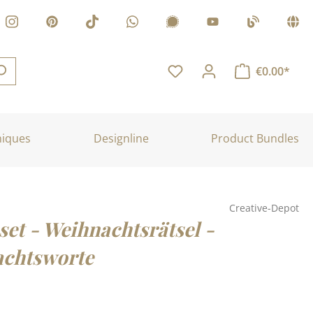
€0.00*
niques
Designline
Product Bundles
Creative-Depot
set - Weihnachtsrätsel -
chtsworte
: