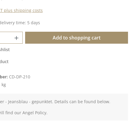
AT plus shipping costs
delivery time: 5 days
Quantity: Enter the desired amount or u
Add to shopping cart
hlist
duct
ber:
CD-DP-210
 kg
r - Jeansblau - gepunktet. Details can be found below.
ll find our Angel Policy.