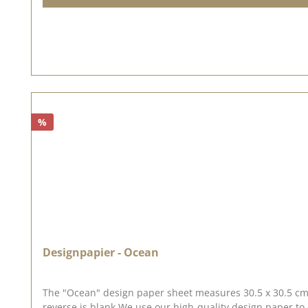
%
Designpapier - Ocean
The "Ocean" design paper sheet measures 30.5 x 30.5 cm, 
reverse is blank.We use our high-quality design paper t