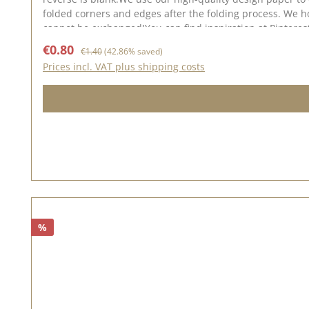
folded corners and edges after the folding process. We ho
cannot be exchanged!You can find inspiration at Pinterest
shade are possible, as the display may vary depending on
Sale price:
Regular price:
€0.80
€1.40
(42.86% saved)
Prices incl. VAT plus shipping costs
%