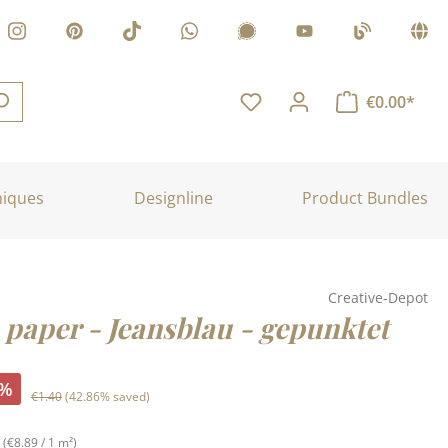
€0.00*
niques
Designline
Product Bundles
Creative-Depot
 paper - Jeansblau - gepunktet
%
Regular price:
€1.40
(42.86% saved)
²
(€8.89 / 1 m²)