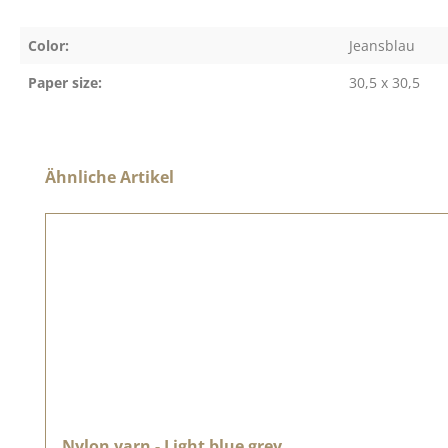
Color:
Jeansblau
Paper size:
30,5 x 30,5
Skip product gallery
Ähnliche Artikel
Nylon yarn - Light blue grey