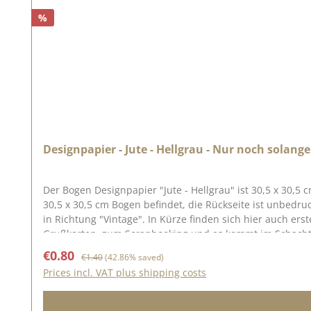
%
Designpapier - Jute - Hellgrau - Nur noch solange
Der Bogen Designpapier "Jute - Hellgrau" ist 30,5 x 30,5 
30,5 x 30,5 cm Bogen befindet, die Rückseite ist unbedruckt. Ein wundervolles Design für eure Karten und Verpackungen, wobei eine Jutestruktur dargestellt wird. Super fü
in Richtung "Vintage". In Kürze finden sich hier auch erste Anregungen von unserem lieben D
Grußkarten, zum Scrapbooking und es kommt im Schachte
aufweist. Wir wünsche Euch viel Freude mit diesem schönen Papier. Achtung: Auf Grund der Größe kann das Papier nur als Paket versendet werden.
Sale price:
Regular price:
€0.80
€1.40
(42.86% saved)
ausgeschlossen! Inspirationen findet ihr auf Pinterest und in der Kreati
Prices incl. VAT plus shipping costs
Originalton sind möglich, da die Darstellung je nach Bildschirmeinstellung variieren kann. Neben dem Designpa