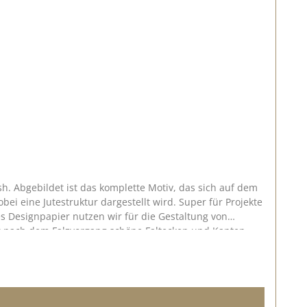
sh. Abgebildet ist das komplette Motiv, das sich auf dem
r nach dem Falzvorgang schöne Faltecken und Kanten
bweichungen zum
im Shop. Diese findet ihr HIER. Eine Auflistung welches Designpapier zu welchem Nylongarn/ zu welchem Uni-Papier passt, findet ihr HIER. Veröffentlicht am: 09. Oktober 2020