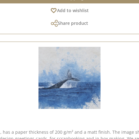
Add to wishlist
Share product
has a paper thickness of 200 g/m² and a matt finish. The image sh
o design greetings cards, for scrapbooking and in box making. We 