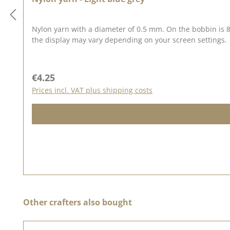
Nylon yarn with a diameter of 0.5 mm. On the bobbin is 82 meters of yarn. In light blue-gray. Ma
the display may vary depending on your screen settings.
Regular price:
€4.25
Prices incl. VAT plus shipping costs
Skip product gallery
Other crafters also bought