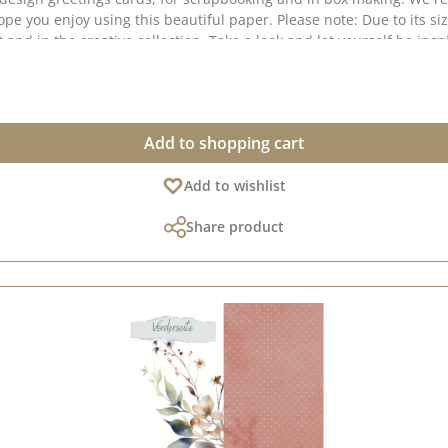
pe you enjoy using this beautiful paper. Please note: Due to its si
 and in the creative collection. Take a look and let yourself be ins
 the screen settings.Published on:
Add to shopping cart
Add to wishlist
Share product