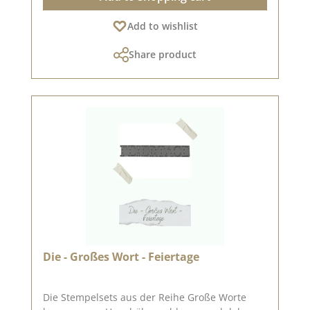
Viertelkreise auch kürzen um sie unter kleinere
Add to wishlist
Kreismotive zu kleben. Viertelkreis mit Häuser -
klein ca. 4,2 x 1,2 cm In unserer
Share product
Kreativsammlung und auf Pinterest haben wir
viele tolle Ideen zu dieser Stanze gesammelt.
Schaut doch mal vorbei und lasst Euch
inspirieren. Die Stanze funktioniert mit den
gängigen „DieCut Systemen“. Verwenden könnt
Ihr sie für Karton, Filz, Stoff, Schrumpffolie.
Material: 100% Stahl Made in USA Neben der
kleinen Viertelkreis -Häuser-Stanze haben wir
noch andere Stanzen der gleichen Machart im
Shop. Diese findet ihr HIER. Veröffentlicht am:
03. April 2019
Die - Großes Wort - Feiertage
Die Stempelsets aus der Reihe Große Worte