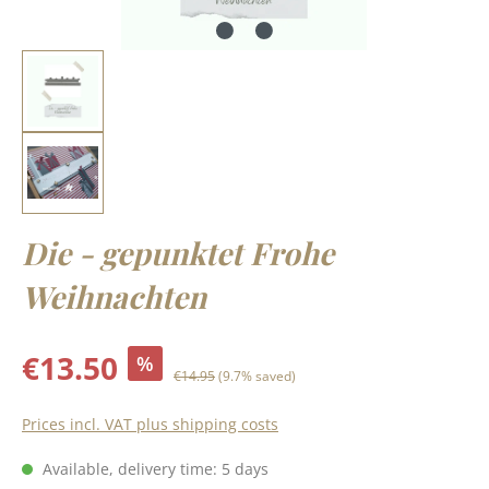
Die - gepunktet Frohe
Weihnachten
Sale price:
€13.50
%
Regular price:
€14.95
(9.7% saved)
Prices incl. VAT plus shipping costs
Available, delivery time: 5 days